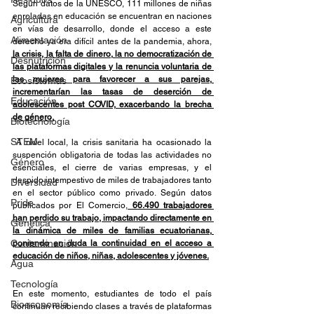
Según datos de la UNESCO, 111 millones de niñas 
enroladas en educación se encuentran en naciones 
Agricultura
en vías de desarrollo, donde el acceso a este 
Alimentación
derecho ya era difícil antes de la pandemia, ahora, 
la crisis, la falta de dinero, la no democratización de 
Desnutrición
las plataformas digitales y la renuncia voluntaria de 
las mujeres para favorecer a sus parejas, 
Ecosistemas
incrementarían las tasas de deserción de 
Educación
adolescentes post COVID, exacerbando la brecha 
de género.
Biotecnología
STEM
 A nivel local, la crisis sanitaria ha ocasionado la 
suspención obligatoria de todas las actividades no 
Género
esenciales, el cierre de varias empresas, y el 
despido intempestivo de miles de trabajadores tanto 
Diversidad
en el sector público como privado. Según datos 
Pride
publicados por El Comercio,
 66.490 trabajadores 
han perdido su trabajo, impactando directamente en 
Genética
la dinámica de miles de familias ecuatorianas, 
Contaminación
poniendo en duda la continuidad en el acceso a 
educación de niños, niñas, adolescentes y jóvenes.
Agua
Tecnología
En este momento, estudiantes de todo el país 
Bioeconomía
continuan recibiendo clases a través de plataformas 