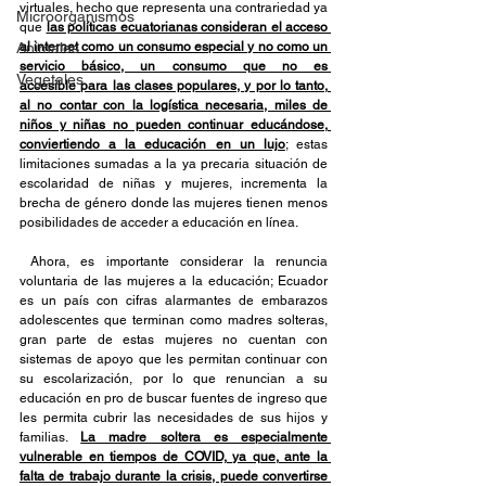
virtuales, hecho que representa una contrariedad ya 
Microorganismos
que 
las políticas ecuatorianas consideran el acceso 
Animales
al internet como un consumo especial y no como un 
servicio básico, un consumo que no es 
Vegetales
accesible para las clases populares, y por lo tanto, 
al no contar con la logística necesaria, miles de 
niños y niñas no pueden continuar educándose, 
conviertiendo a la educación en un lujo
; estas 
limitaciones sumadas a la ya precaria situación de 
escolaridad de niñas y mujeres, incrementa la 
brecha de género donde las mujeres tienen menos 
posibilidades de acceder a educación en línea.
 Ahora, es importante considerar la renuncia 
voluntaria de las mujeres a la educación; Ecuador 
es un país con cifras alarmantes de embarazos 
adolescentes que terminan como madres solteras, 
gran parte de estas mujeres no cuentan con 
sistemas de apoyo que les permitan continuar con 
su escolarización, por lo que renuncian a su 
educación en pro de buscar fuentes de ingreso que 
les permita cubrir las necesidades de sus hijos y 
familias. 
La madre soltera es especialmente 
vulnerable en tiempos de COVID, ya que, ante la 
falta de trabajo durante la crisis, puede convertirse 