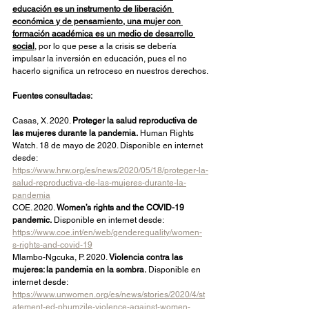
educación es un instrumento de liberación 
económica y de pensamiento, una mujer con 
formación académica es un medio de desarrollo 
social
, por lo que pese a la crisis se debería 
impulsar la inversión en educación, pues el no 
hacerlo significa un retroceso en nuestros derechos.
Fuentes consultadas:
Casas, X. 2020. 
Proteger la salud reproductiva de 
las mujeres durante la pandemia.
 Human Rights 
Watch. 18 de mayo de 2020. Disponible en internet 
desde: 
https://www.hrw.org/es/news/2020/05/18/proteger-la-
salud-reproductiva-de-las-mujeres-durante-la-
pandemia
COE. 2020. 
Women’s rights and the COVID-19 
pandemic.
 Disponible en internet desde: 
https://www.coe.int/en/web/genderequality/women-
s-rights-and-covid-19
Mlambo-Ngcuka, P. 2020. 
Violencia contra las 
mujeres: la pandemia en la sombra.
 Disponible en 
internet desde: 
https://www.unwomen.org/es/news/stories/2020/4/st
atement-ed-phumzile-violence-against-women-