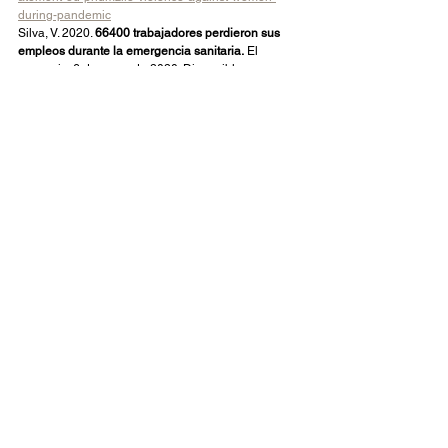
during-pandemic
Silva, V. 2020. 
66400 trabajadores perdieron sus 
empleos durante la emergencia sanitaria.
 El 
comercio. 6 de mayo de 2020. Disponible en 
internet desde: 
https://www.elcomercio.com/actualidad/despidos-
desempleo-trabajadores-emergencia-sanitaria.html
Villarreal, A. 2020. 
Coronavirus pandemic 
exacerbates inequalities for women, UN warns.
Disponible en internet desde: 
https://www.theguardian.com/world/2020/apr/11/un-
coronavirus-pandemic-gender-inequalities-women
Ver todo
Entradas recientes