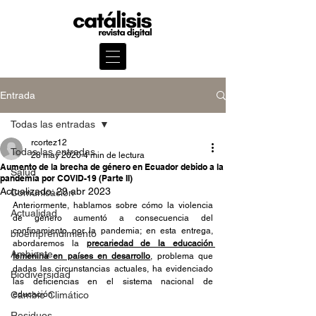
Entrada
Todas las entradas
rcortez12
Todas las entradas
28 may 2020
4 min de lectura
Aumento de la brecha de género en Ecuador debido a la
Salud
pandemia por COVID-19 (Parte II)
Actualizado:
29 abr 2023
Comunicación
Anteriormente, hablamos sobre cómo la violencia 
Actualidad
de género aumentó a consecuencia del 
confinamiento por la pandemia; en esta entrega, 
bioemprendimiento
abordaremos la 
precariedad de la educación 
Ambiente
femenina en países en desarrollo
, problema que 
dadas las circunstancias actuales, ha evidenciado 
Biodiversidad
las deficiencias en el sistema nacional de 
Cambio Climático
educación.
Residuos