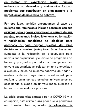
en víctima de explotación sexual, nuevos 
embarazos no deseados y matrimonios forzoso, 
problemas que contribuyen en gran manera a la 
perpetuación de un círculo de pobreza. 
Por otro lado, también encontramos el caso de 
mujeres que renuncian a iniciar o continuar con sus 
estudios, para apoyar y promover la carrera de sus 
parejas, retrasando indiscutiblemente su formación 
y haciéndolas candidatas no elegibles para 
ascensos o para ocupar puestos de toma 
decisiones a niveles jerárquicos
. Estas limitantes, 
sumadas a la reducción del presupuesto para 
universidades públicas, y el cierre de programas de 
becas y posgrados por falta de presupuesto en 
universidades privadas, colocan en una encrucijada 
a cientos y miles de mujeres cabezas de hogar y 
madres solteras, cuya única oportunidad para 
realizar y culminar sus estudios universitarios es 
accediendo a cupos en universidades públicas o 
becas en universidades privadas. 
La crisis económica causada por la COVID-19 y la 
corrupción, esta última quizá peor que la pandemia 
en Ecuador, han agravado 
la situación de 