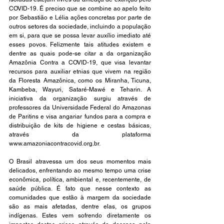
COVID-19. É preciso que se combine ao apelo feito 
por Sebastião e Lélia ações concretas por parte de 
outros setores da sociedade, incluindo a população 
em si, para que se possa levar auxílio imediato até 
esses povos. Felizmente tais atitudes existem e 
dentre as quais pode-se citar a da organização 
Amazônia Contra a COVID-19, que visa levantar 
recursos para auxiliar etnias que vivem na região 
da Floresta Amazônica, como os Miranha, Ticuna, 
Kambeba, Wayuri, Sataré-Mawé e Teharin. A 
iniciativa da organização surgiu através de 
professores da Universidade Federal do Amazonas 
de Paritins e visa angariar fundos para a compra e 
distribuição de kits de higiene e cestas básicas, 
através da plataforma 
www.amazoniacontracovid.org.br
.
O Brasil atravessa um dos seus momentos mais 
delicados, enfrentando ao mesmo tempo uma crise 
econômica, política, ambiental e, recentemente, de 
saúde pública. É fato que nesse contexto as 
comunidades que estão à margem da sociedade 
são as mais afetadas, dentre elas, os grupos 
indígenas. Estes vem sofrendo diretamente os 