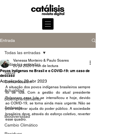
Entrada
Todas las entradas
Vanessa Monteiro & Paulo Soares
Todas las entradas
20 jul 2020
5 min de lectura
Povos Indígenas no Brasil e o COVID-19: um caso de
Salud
descaso
Actualizado:
29 abr 2023
Comunicación
A situação dos povos indígenas brasileiros sempre 
Actualidad
foi de luta. Com a gestão do atual presidente 
Bolsonaro essa luta se intensificou e hoje, devido 
bioemprendimiento
ao COVID-19, se torna ainda mais urgente. Não se 
Ambiente
pode esperar ajuda do poder público. A sociedade 
brasileira deve, através do esforço coletivo, reverter 
Biodiversidad
esse quadro.  
Cambio Climático
Residuos