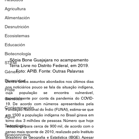
Agricultura
Alimentación
Desnutrición
Ecosistemas
Educación
Biotecnología
Sônia Bone Guajajara no acampamento 
STEM
Terra Livre no Distrito Federal, em 2019. 
Foto: APIB. Fonte: Outras Palavras
Género
Diversidad
Dentre tantos assuntos abordados nos últimos dias 
nos noticiários pouco se fala da situação indígena, 
Pride
cuja população se encontra vulnerável, 
especialmente por conta da pandemia do COVID-
Genética
19. De acordo com números apresentados pela 
Contaminación
Fundação Nacional do Índio (FUNAI), estima-se que 
em 1500 a população indígena no Brasil girava em 
Agua
torno dos 3 milhões de pessoas. Número que hoje 
Tecnología
reduziu-se para cerca de 900 mil, de acordo com o 
censo mais recente de 2010, realizado pelo Instituto 
Bioeconomía
Brasileiro de Geografia e Estatística (IBGE). Apesar 