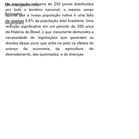
da população indígena ter 252 povos distribuídos 
Microorganismos
por todo o território nacional, o mesmo censo 
Animales
aponta que a nossa população nativa é uma fatia 
de apenas 0,4% da população total brasileira. Uma 
Vegetales
redução significativa em um período de 520 anos 
de História do Brasil, o que claramente demonstra a 
necessidade de legislações que garantam os 
direitos desse povo que sofre na pele os efeitos do 
avanço da economia, da agricultura, do 
desmatamento, das queimadas, e de doenças. 