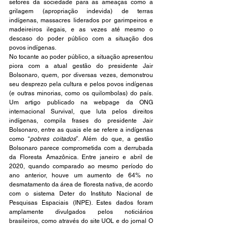
setores da sociedade para as ameaças como a 
grilagem (apropriação indevida) de terras 
indígenas, massacres liderados por garimpeiros e 
madeireiros ilegais, e as vezes até mesmo o 
descaso do poder público com a situação dos 
povos indígenas.
No tocante ao poder público, a situação apresentou 
piora com a atual gestão do presidente Jair 
Bolsonaro, quem, por diversas vezes, demonstrou 
seu desprezo pela cultura e pelos povos indígenas 
(e outras minorias, como os quilombolas) do país. 
Um artigo publicado na webpage da ONG 
internacional Survival, que luta pelos direitos 
indígenas, compila frases do presidente Jair 
Bolsonaro, entre as quais ele se refere a indígenas 
como “
pobres coitados
”. Além do que, a gestão 
Bolsonaro parece comprometida com a derrubada 
da Floresta Amazônica. Entre janeiro e abril de 
2020, quando comparado ao mesmo período do 
ano anterior, houve um aumento de 64% no 
desmatamento da área de floresta nativa, de acordo 
com o sistema Deter do Instituto Nacional de 
Pesquisas Espaciais (INPE). Estes dados foram 
amplamente divulgados pelos noticiários 
brasileiros, como através do site UOL e do jornal O 