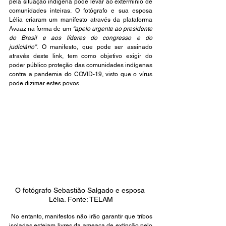
pela situação indígena pode levar ao extermínio de 
comunidades inteiras. O fotógrafo e sua esposa 
Lélia criaram um manifesto através da plataforma 
Avaaz na forma de um 
“apelo urgente ao presidente 
do Brasil e aos líderes do congresso e do 
judiciário”.
 O manifesto, que pode ser assinado 
através deste link
, tem como objetivo exigir do 
poder público proteção das comunidades indígenas 
contra a pandemia do COVID-19, visto que o vírus 
pode dizimar estes povos.
O fotógrafo Sebastião Salgado e esposa 
Lélia. Fonte: TELAM
 No entanto, manifestos não irão garantir que tribos 
isoladas estejam livres da ameaça de extinção pelo 