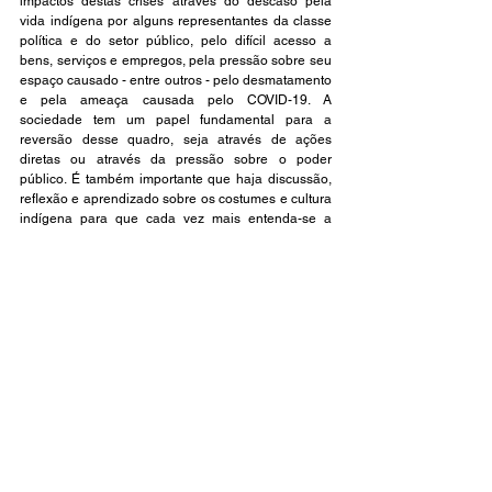
impactos destas crises através do descaso pela 
vida indígena por alguns representantes da classe 
política e do setor público, pelo difícil acesso a 
bens, serviços e empregos, pela pressão sobre seu 
espaço causado - entre outros - pelo desmatamento 
e pela ameaça causada pelo COVID-19. A 
sociedade tem um papel fundamental para a 
reversão desse quadro, seja através de ações 
diretas ou através da pressão sobre o poder 
público. É também importante que haja discussão, 
reflexão e aprendizado sobre os costumes e cultura 
indígena para que cada vez mais entenda-se a 
importância desses povos para o futuro da nação 
brasileira e possa-se assim salvaguardar a sua 
existência.
Fontes consultadas:
Amazônia, Portal. 
UFAM Parintins lança campanha 
“Amazônia Contra a Covid-19” que busca doações 
para ajudar povos da floresta. 
Portal Amazônia + 
FRAM. Disponível em: 
https://portalamazonia.com/noticias/cidadania/ufam-
parintins-lanca-campanha-amazonia-contra-a-
covid-19-que-busca-doacoes-para-ajudar-povos-
da-floresta