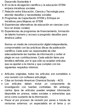
Desarrollo Sostenible 4
El rol de la divulgación científica y la educación STEM
en/para iniciativas sociales
Relación entre Educación, Ciencia y Tecnología para
abordar desafíos y necesidades sociales
Programas de Capacitación STEM y Enfoque en
Iniciativas para Mujeres en STEM
Experiencias alternativas de educación en ciencias (con
foco en áreas rurales)
Experiencias de programas de financiamiento, formación
de talento humano y acceso a posgrado: desafíos para
América Latina
Somos un medio de comunicación digital independiente,
comprometido con las prácticas éticas de publicación
científica. Cada autor es responsable de citar
adecuadamente las fuentes de información y evitar el
plagio en sus contribuciones. Cada edición tiene una
temática definida, por lo que sólo se aceptan artículos
que se ajusten a la misma y que cumplan con los
siguientes requisitos mínimos:
Artículos originales, todos los artículos son sometidos a
una revisión con software anti-plagio.
Citas en formato American Chemical Society - ACS.
Los artículos deben incluir un componente de
investigación con fuentes confiables. Sin embargo,
ciertos tipos de artículos pueden emplear información
disponible en prensa, redes sociales o entrevistas que
sirva como sustento de la información.
Pasar el por proceso de revisión por pares a través de
revisores externos: un especialista en el tema y un