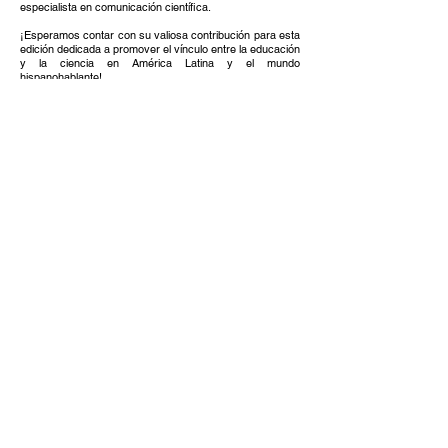
especialista en comunicación científica.
​​¡Esperamos contar con su valiosa contribución para esta
edición dedicada a promover el vínculo entre la educación
y la ciencia en América Latina y el mundo
hispanohablante!
PLAZO:
LUNES 15 DE JULIO DE 2024
a las
10:00 AM
(GMT-5)
a través del
formulario de envío de artículos
.
Cada envío debe contener dos adjuntos:
El artículo en el
formato para redactores
La
carta de originalidad de la autoría
(uno por cada
autor/a)
No olvides revisar nuestra
Guía de redacción escrita
o
revisar nuestra
Audioguía de redacción
antes de
comenzar tu proceso de redacción.
La publicación se realizará en 2024.
Recuerda que la convocatoria para nuestro blog está
disponible todo el año. Puedes comunicarte al
correo
blog@catalisisec.com
para coordinar publicación.