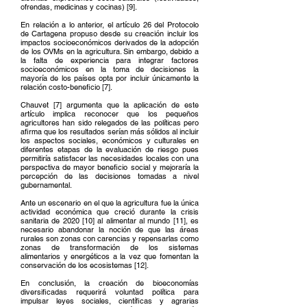
ofrendas, medicinas y cocinas) [9].
En relación a lo anterior, el artículo 26 del Protocolo
de Cartagena propuso desde su creación incluir los
impactos socioeconómicos derivados de la adopción
de los OVMs en la agricultura. Sin embargo, debido a
la falta de experiencia para integrar factores
socioeconómicos en la toma de decisiones la
mayoría de los países opta por incluir únicamente la
relación costo-beneficio [7].
Chauvet [7] argumenta que la aplicación de este
artículo implica reconocer que los pequeños
agricultores han sido relegados de las políticas pero
afirma que los resultados serían más sólidos al incluir
los aspectos sociales, económicos y culturales en
diferentes etapas de la evaluación de riesgo pues
permitiría satisfacer las necesidades locales con una
perspectiva de mayor beneficio social y mejoraría la
percepción de las decisiones tomadas a nivel
gubernamental.
Ante un escenario en el que la agricultura fue la única
actividad económica que creció durante la crisis
sanitaria de 2020 [10] al alimentar al mundo [11], es
necesario abandonar la noción de que las áreas
rurales son zonas con carencias y repensarlas como
zonas de transformación de los sistemas
alimentarios y energéticos a la vez que fomentan la
conservación de los ecosistemas [12].
En conclusión, la creación de bioeconomías
diversificadas requerirá voluntad política para
impulsar leyes sociales, científicas y agrarias