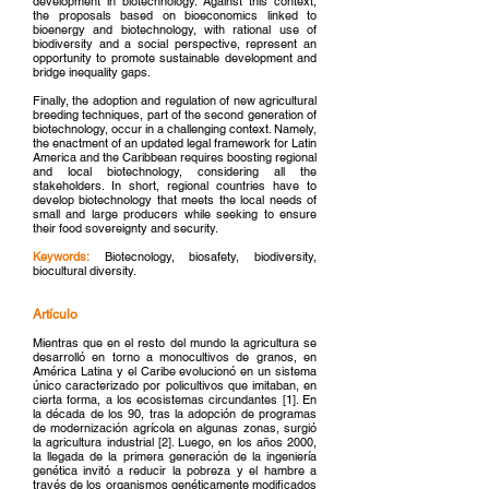
development in biotechnology. Against this context,
the proposals based on bioeconomics linked to
bioenergy and biotechnology, with rational use of
biodiversity and a social perspective, represent an
opportunity to promote sustainable development and
bridge inequality gaps.
Finally, the adoption and regulation of new agricultural
breeding techniques, part of the second generation of
biotechnology, occur in a challenging context. Namely,
the enactment of an updated legal framework for Latin
America and the Caribbean requires boosting regional
and local biotechnology, considering all the
stakeholders. In short, regional countries have to
develop biotechnology that meets the local needs of
small and large producers while seeking to ensure
their food sovereignty and security.
Keywords:
Biotecnology, biosafety, biodiversity,
biocultural diversity.
Artículo
Mientras que en el resto del mundo la agricultura se
desarrolló en torno a monocultivos de granos, en
América Latina y el Caribe evolucionó en un sistema
único caracterizado por policultivos que imitaban, en
cierta forma, a los ecosistemas circundantes [1]. En
la década de los 90, tras la adopción de programas
de modernización agrícola en algunas zonas, surgió
la agricultura industrial [2]. Luego, en los años 2000,
la llegada de la primera generación de la ingeniería
genética invitó a reducir la pobreza y el hambre a
través de los organismos genéticamente modificados