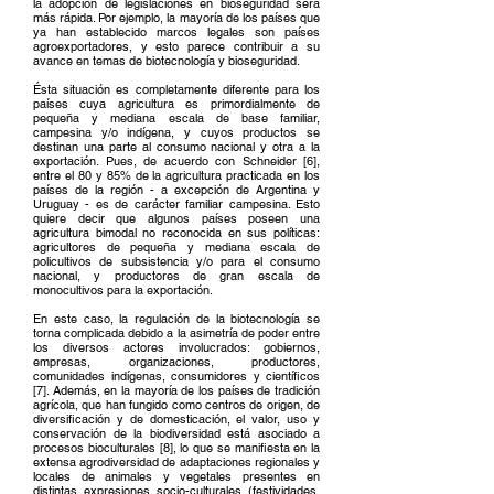
la adopción de legislaciones en bioseguridad será
más rápida. Por ejemplo, la mayoría de los países que
ya han establecido marcos legales son países
agroexportadores, y esto parece contribuir a su
avance en temas de biotecnología y bioseguridad.
Ésta situación es completamente diferente para los
países cuya agricultura es primordialmente de
pequeña y mediana escala de base familiar,
campesina y/o indígena, y cuyos productos se
destinan una parte al consumo nacional y otra a la
exportación. Pues, de acuerdo con Schneider [6],
entre el 80 y 85% de la agricultura practicada en los
países de la región - a excepción de Argentina y
Uruguay - es de carácter familiar campesina. Esto
quiere decir que algunos países poseen una
agricultura bimodal no reconocida en sus políticas:
agricultores de pequeña y mediana escala de
policultivos de subsistencia y/o para el consumo
nacional, y productores de gran escala de
monocultivos para la exportación.
En este caso, la regulación de la biotecnología se
torna complicada debido a la asimetría de poder entre
los diversos actores involucrados: gobiernos,
empresas, organizaciones, productores,
comunidades indígenas, consumidores y científicos
[7]. Además, en la mayoría de los países de tradición
agrícola, que han fungido como centros de origen, de
diversificación y de domesticación, el valor, uso y
conservación de la biodiversidad está asociado a
procesos bioculturales [8], lo que se manifiesta en la
extensa agrodiversidad de adaptaciones regionales y
locales de animales y vegetales presentes en
distintas expresiones socio-culturales (festividades,