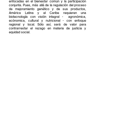
enfocadas en el bienestar común y la participación
conjunta. Pues, más allá de la regulación del proceso
de mejoramiento genético y de sus productos,
América Latina y el Caribe requieren una
biotecnología con visión integral - agronómica,
ecónomica, cultural y nutricional - con enfoque
regional y local. Sólo así, será de valor para
contrarrestar el rezago en materia de justicia y
equidad social.
Referencias
[1] A short history of farming in Latin America, [En línea].
Disponible en:
https://grain.org/article/entries/413-a-
short-history-of-farming-in-latin-america#
[Accedido: Abril
1, 2022].
[2] Soluri, J., Campesinos and the Hidden History of
Biodiversity. En New Environmental Histories of Latin
America and the Caribbean; Leal, C. Pádua, J.A.,
Soluri, J., Eds.; RCC Perspectives, 2013, (7), pp 67-72.
[En línea]. Disponible en: DOI: 10.5282/rcc/5921.
[3] Building International Capacity in Synthetic Biology
Assessment and Governance. What Does Syn Bio
mean for Latin America & The Caribbean? 2018. [En
línea]. Disponible en:
https://www.synbiogovernance.org/what-does-syn-bio-
mean-for-latin-america-the-caribbean/
[Accedido: Abril 1,
2022].
[4] Kuiken, T., Kuzma, J. Genome Editing in Latin
America: Regional Regulatory Overview. Inter-American
Development Bank. 2021. [En línea]. Disponible en:
DOI:
10.18235
/0003410
[5] Rosado, A.; Eriksson, D. Biosafety legislation and the
regulatory status of the products of precision breeding
in the Latin America and the Caribbean region. PLANTS