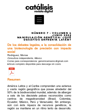
Número 7 - volumen 4
JUNIO 2022
manipulación genética: ¿Qué
desafíos enfrenta latam?
De los debates legales, a la consolidación de
una biotecnología de precisión con impacto
social
Rodriguez, Monse
Consultora independiente, México.
Correo para correspondencia:
genomicamexico@gmail.com
Artículo completo disponible para descarga sin costo
Resumen
América Latina y el Caribe comprenden una extensa
y vasta región geográfica que posee alrededor del
50% de la biodiversidad mundial, además de albergar
a seis de los diecisiete países reconocidos como
centros de megadiversidad (Brasil, Colombia,
Ecuador, México, Perú y Venezuela). Sin embargo,
aún con ésta riqueza de recursos genéticos, la
región se mantiene en un ritmo lento de desarrollo.