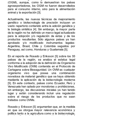
(OGM), aunque, como lo demuestran los países
agroexportadores, los OGM no fueron desarrollados
para el consumo interno, sino para la alimentación
animal y la exportación [3].
Actualmente, las nuevas técnicas de mejoramiento
genético o biotecnología de precisión incluyen un
vasto repertorio contenido entre la edición genética y
la biología sintética [4]. Sin embargo, la mayor parte
de la región no ha definido un marco legal actualizado
para la adopción y/o regulación de éstas y de los
productos resultantes. Sólo algunos países ya han
aprobado y/o modificado instrumentos legales:
Argentina, Brasil, Chile y Colombia seguidos por
Paraguay, así como, Honduras y Guatemala [5].
En el reporte de Rosado y Eriksson [5] sobre los 33
países de la región, se analiza el estatus legal
conforme a la adopción de la definición de Organismo
Vivo Modificado (OVM) contenida en el Protocolo de
Cartagena sobre Bioseguridad. Un OVM es cualquier
organismo vivo que posea una combinación
novedosa de material genético que se haya obtenido
mediante la aplicación de la biotecnología moderna
[5]. En este contexto, países como Ecuador, Perú y
Venezuela han optado por moratorias y prohibiciones,
sin embargo, las discusiones iniciales ya han tenido
lugar y están considerando incluir una regulación
sobre el riesgo de los productos que no sean
tratados como OVMs.
Rosado y Eriksson [5] argumentan que, en la medida
en que se otorgue mayor relevancia económica y
política tanto a la agricultura como a la biotecnología,