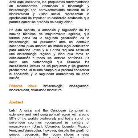
Ante este escenario, las propuestas fundamentadas
en bioeconomías vinculadas a bioenergía y
biotecnología con aprovechamiento racional de la
biodiversidad y visión social, representan la
oportunidad de impulsar un desarrollo sostenible que
permite cerrar las brechas de desigualdad.
En este sentido, la adopción y regulación de las
nuevas técnicas de mejoramiento agrícola, que
forman parte de la segunda generación de la
biotecnología, se presentan ante un contexto
desafiante pues adoptar un marco legal actualizado
para América Latina y el Caribe requiere estimular
una biotecnología regional y local que tome en
consideración a todos los actores partícipes. Es
decir, una biotecnología que resuelva las
necesidades locales de los pequeños y los grandes
productores, al mismo tiempo que procure consolidar
la soberanía y la seguridad alimentarias de cada
nación.
Palabras clave:
Biotecnología, bioseguridad,
biodiversidad, diversidad biocultural.
Abstract
Latin America and the Caribbean comprise an
extensive and vast geographical region with around
50% of the world's biodiversity and hosts six of the
seventeen countries recognized as centers of
megadiversity (Brazil, Colombia, Ecuador, Mexico,
Peru, and Venezuela). However, despite the wealth of
genetic resources, the region shows a slow