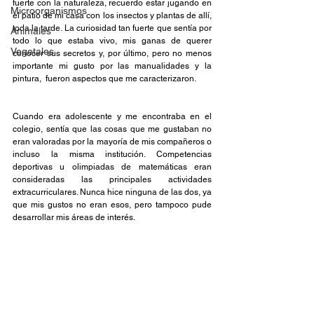
fuerte con la naturaleza, recuerdo estar jugando en 
Microorganismos
el patio de mi casa con los insectos y plantas de allí, 
toda la tarde. La curiosidad tan fuerte que sentía por 
Animales
todo lo que estaba vivo, mis ganas de querer 
Vegetales
conocer sus secretos y, por último, pero no menos 
importante mi gusto por las manualidades y la 
pintura,  fueron aspectos que me caracterizaron.
Cuando era adolescente y me encontraba en el 
colegio, sentía que las cosas que me gustaban no 
eran valoradas por la mayoría de mis compañeros o 
incluso la misma institución. Competencias 
deportivas u olimpiadas de matemáticas eran 
consideradas las principales actividades 
extracurriculares. Nunca hice ninguna de las dos, ya 
que mis gustos no eran esos, pero tampoco pude 
desarrollar mis áreas de interés. 