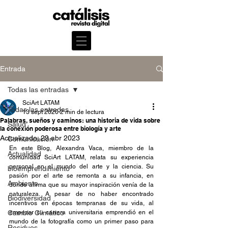
Entrada
Todas las entradas
SciArt LATAM
Todas las entradas
13 sept 2020
2 min de lectura
Palabras, sueños y caminos: una historia de vida sobre
Salud
la conexión poderosa entre biología y arte
Actualizado:
29 abr 2023
Comunicación
En este Blog, Alexandra Vaca, miembro de la 
Actualidad
comunidad SciArt LATAM, relata su experiencia 
personal en el mundo del arte y la ciencia. Su 
bioemprendimiento
pasión por el arte se remonta a su infancia, en 
Ambiente
donde afirma que su mayor inspiración venía de la 
naturaleza. A pesar de no haber encontrado 
Biodiversidad
incentivos en épocas tempranas de su vida, al 
Cambio Climático
empezar su carrera universitaria emprendió en el 
mundo de la fotografía como un primer paso para 
Residuos