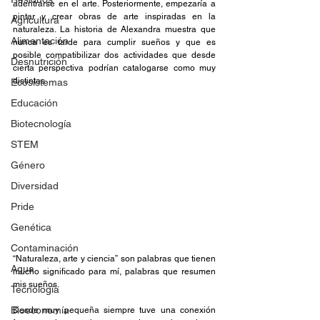
adentrarse en el arte. Posteriormente, empezaría a 
pintar y crear obras de arte inspiradas en la 
Agricultura
naturaleza. La historia de Alexandra muestra que 
Alimentación
nunca es tarde para cumplir sueños y que es 
posible compatibilizar dos actividades que desde 
Desnutrición
cierta perspectiva podrían catalogarse como muy 
distintas.
Ecosistemas
Educación
Biotecnología
STEM
Género
Diversidad
Pride
Genética
Contaminación
“Naturaleza, arte y ciencia” son palabras que tienen 
Agua
mucho significado para mí, palabras que resumen 
mis sueños.
Tecnología
Bioeconomía
Desde muy pequeña siempre tuve una conexión 